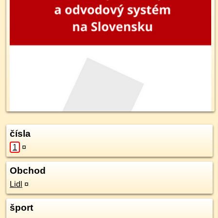
čísla
1
¤
Obchod
Lidl
¤
šport