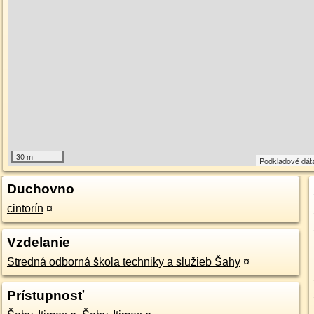
30 m
Podkladové dá
Duchovno
cintorín
¤
Vzdelanie
Stredná odborná škola techniky a služieb Šahy
¤
Prístupnosť