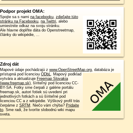
Podpor projekt OMA:
Spojte sa s nami
na facebooku
,
zdieľajte túto
stránku na Facebooku
,
na Twittri
, alebo
umiestnite odkaz na svoju stránku.
Ale hlavne doplňte dáta do Openstreetmap,
články do wikipédie, ...
Zdroj dát
Mapové údaje pochádzajú z
www.OpenStreetMap.org
, databáza je
prístupná pod licenciou
ODbL
.
Mapový podklad
vytvára a aktualizuje
Freemap Slovakia
(www.freemap.sk)
, šíriteľný pod licenciou CC-
BY-SA. Fotky sme čerpali z galérie portálu
freemap.sk, autori fotiek sú uvedení pri
jednotlivých fotkách a sú šíriteľné pod
licenciou CC a z wikipédie. Výškový profil trás
čerpáme z
SRTM
. Niečo vám chýba?
Pridajte
to
. Sme radi, že tvoríte slobodnú wiki mapu
sveta.