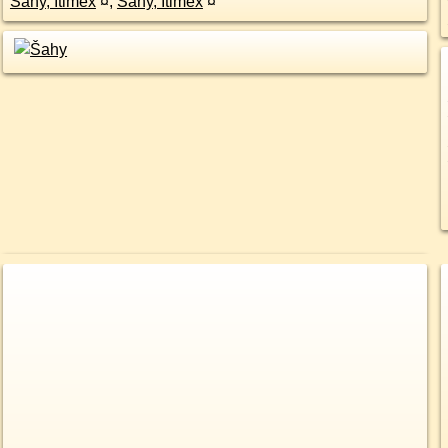
Šahy, Itimex
¤
,
Šahy, Itimex
¤