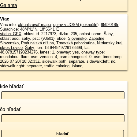
Galanta
Viac
Viac info:
aktualizovať mapu
,
uprav v JOSM (pokročilé)
,
95920185
,
Súradnice:
48°4'41"N
,
18°56'41"E
stiahni GPX
, oblast id: 2217973, dlzka: 205, oblast name: Šahy,
oblast asci: sahy, psc: {93601}, obce:
Slovensko
,
Západné
Slovensko
,
Podunajská nížina
,
Trnavská pahorkatina
,
Nitriansky kraj
,
okres Levice
,
Šahy
, lon: 18.944849729178898, lat:
48.078157193234276, lanes: 1, oneway: yes, oneway type:
roundabout flare, osm version: 4, osm changeset: 0, osm timestamp:
2026 07 20T18:32:33Z, sidewalk:both: separate, sidewalk:left: no,
sidewalk:right: separate, traffic calming: island,
kde hľadať
čo hľadať