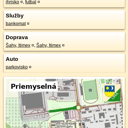
ihrisko
¤
,
futbal
¤
Služby
bankomat
¤
Doprava
Šahy, Itimex
¤
,
Šahy, Itimex
¤
Auto
parkovisko
¤