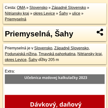
Cesta:
OMA
»
Slovensko
»
Západné Slovensko
»
Nitriansky kraj
»
okres Levice
»
Šahy
»
ulice
»
Priemyselná
Priemyselná, Šahy
Priemyselná je v
Slovensko
,
Západné Slovensko
,
Podunajská nížina
,
Trnavská pahorkatina
,
Nitriansky kraj
,
okres Levice
,
Šahy
dĺžky 205 m
Extra: