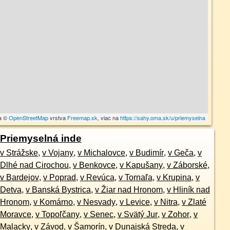
ta ©
OpenStreetMap
vrstva
Freemap.sk
, viac na
https://sahy.oma.sk/u/priemyselna
Priemyselná inde
v Strážske
,
v Vojany
,
v Michalovce
,
v Budimír
,
v Geča
,
v
Dlhé nad Cirochou
,
v Benkovce
,
v Kapušany
,
v Záborské
,
v Bardejov
,
v Poprad
,
v Revúca
,
v Tornaľa
,
v Krupina
,
v
Detva
,
v Banská Bystrica
,
v Žiar nad Hronom
,
v Hliník nad
Hronom
,
v Komárno
,
v Nesvady
,
v Levice
,
v Nitra
,
v Zlaté
Moravce
,
v Topoľčany
,
v Senec
,
v Svätý Jur
,
v Zohor
,
v
Malacky
,
v Závod
,
v Šamorín
,
v Dunajská Streda
,
v