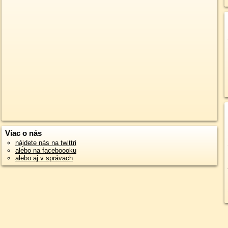
Viac o nás
nájdete nás na twittri
alebo na faceboooku
alebo aj v správach